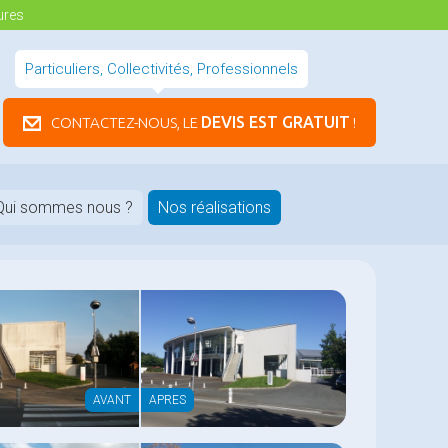
ures
Particuliers, Collectivités, Professionnels
DEVIS EST GRATUIT
CONTACTEZ-NOUS, LE
!
Qui sommes nous ?
Nos réalisations
AVANT
APRES