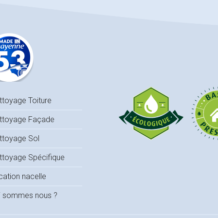
ttoyage Toiture
ttoyage Façade
ttoyage Sol
ttoyage Spécifique
cation nacelle
i sommes nous ?