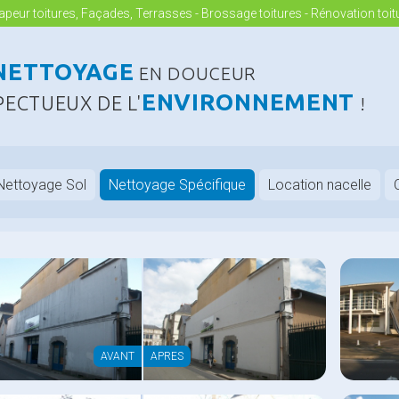
peur toitures, Façades, Terrasses - Brossage toitures - Rénovation toit
NETTOYAGE
EN DOUCEUR
ENVIRONNEMENT
PECTUEUX DE L'
!
Nettoyage Sol
Nettoyage Spécifique
Location nacelle
AVANT
APRES