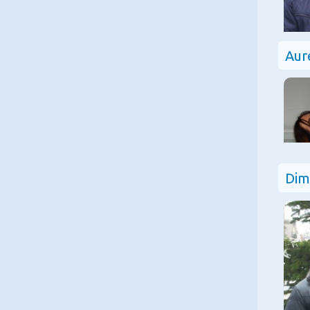
Aur
Dim