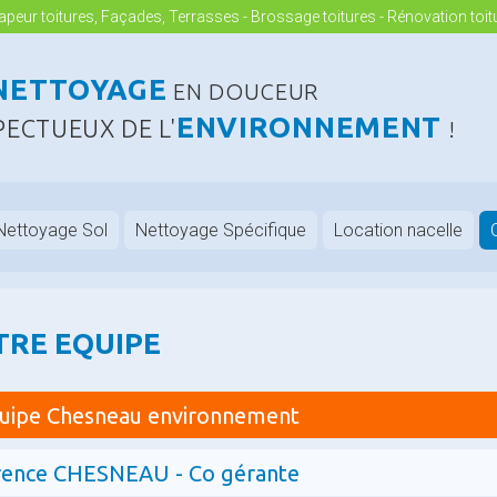
peur toitures, Façades, Terrasses - Brossage toitures - Rénovation toit
NETTOYAGE
EN DOUCEUR
ENVIRONNEMENT
PECTUEUX DE L'
!
Nettoyage Sol
Nettoyage Spécifique
Location nacelle
TRE EQUIPE
quipe Chesneau environnement
rence CHESNEAU - Co gérante