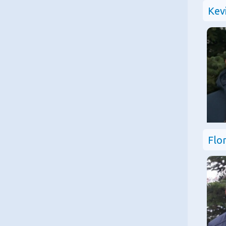
Kev
Flo